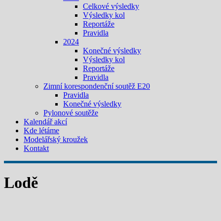
Celkové výsledky
Výsledky kol
Reportáže
Pravidla
2024
Konečné výsledky
Výsledky kol
Reportáže
Pravidla
Zimní korespondenční soutěž E20
Pravidla
Konečné výsledky
Pylonové soutěže
Kalendář akcí
Kde létáme
Modelářský kroužek
Kontakt
Lodě