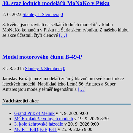
30. sraz lodních modelářů MoNaKo v Písku
2. 6. 2023
Stanley J. Stembera
0
8. května jsme zavítali na setkání lodních modelářů z klubu
MoNaKo konaném v Písku na Šarlatském rybníku. Z našeho klubu
se akce účastnili čtyři členové
[…]
Model motorového člunu B-49-P
31. 8. 2015
Stanley J. Stembera
0
Jaroslav Brož je mezi modeláři známý hlavně pro své konstrukce
leteckých modelů. Například jeho Letná 56, Antares a Super
Antares jsou modely téměř legendární a
[…]
Nadcházející akce
Grand Prix of Mělník
v 4. 9. 2026 9:00
MČR mládeže volných modelů
v 19. 9. 2026 8:30
3. kolo žehrovské házedlo
v 20. 9. 2026 9:00
MČR – F3D,F3E,F3T
v 25. 9. 2026 9:00