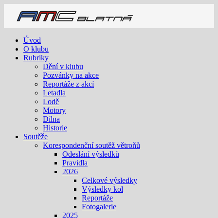
Úvod
O klubu
Rubriky
Dění v klubu
Pozvánky na akce
Reportáže z akcí
Letadla
Lodě
Motory
Dílna
Historie
Soutěže
Korespondenční soutěž větroňů
Odeslání výsledků
Pravidla
2026
Celkové výsledky
Výsledky kol
Reportáže
Fotogalerie
2025