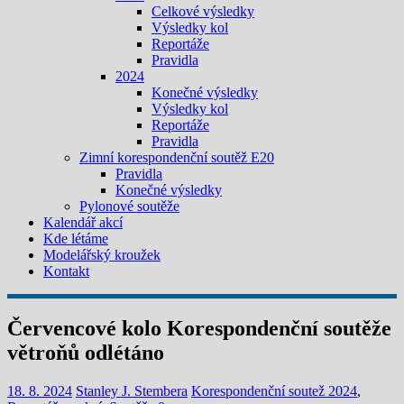
Celkové výsledky
Výsledky kol
Reportáže
Pravidla
2024
Konečné výsledky
Výsledky kol
Reportáže
Pravidla
Zimní korespondenční soutěž E20
Pravidla
Konečné výsledky
Pylonové soutěže
Kalendář akcí
Kde létáme
Modelářský kroužek
Kontakt
Červencové kolo Korespondenční soutěže
větroňů odlétáno
18. 8. 2024
Stanley J. Stembera
Korespondenční soutež 2024
,