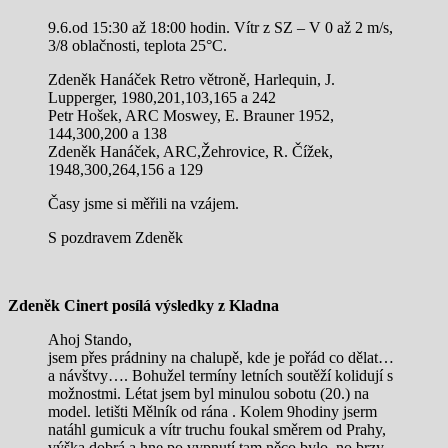
9.6.od 15:30 až 18:00 hodin. Vítr z SZ – V 0 až 2 m/s,
3/8 oblačnosti, teplota 25°C.
Zdeněk Hanáček Retro větroně, Harlequin, J.
Lupperger, 1980,201,103,165 a 242
Petr Hošek, ARC Moswey, E. Brauner 1952,
144,300,200 a 138
Zdeněk Hanáček, ARC,Žehrovice, R. Čížek,
1948,300,264,156 a 129
Časy jsme si měřili na vzájem.
S pozdravem Zdeněk
Zdeněk Cinert posílá výsledky z Kladna
Ahoj Stando,
jsem přes prádniny na chalupě, kde je pořád co dělat…
a návštvy…. Bohužel termíny letních soutěží kolidují s
možnostmi. Létat jsem byl minulou sobotu (20.) na
model. letišti Mělník od rána . Kolem 9hodiny jserm
natáhl gumicuk a vítr truchu foukal směrem od Prahy,
výška dobrá a hne po vypnutí tam něco bylo, no brzy