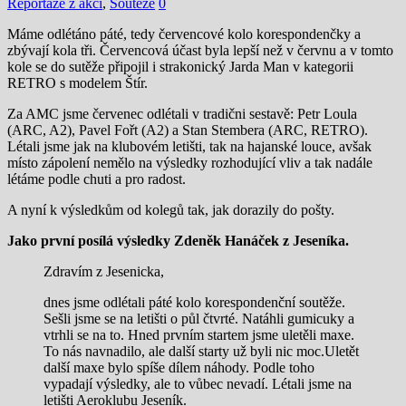
Reportáže z akcí
,
Soutěže
0
Máme odlétáno páté, tedy červencové kolo korespondenčky a
zbývají kola tři. Červencová účast byla lepší než v červnu a v tomto
kole se do sutěže připojil i strakonický Jarda Man v kategorii
RETRO s modelem Štír.
Za AMC jsme červenec odlétali v tradični sestavě: Petr Loula
(ARC, A2), Pavel Fořt (A2) a Stan Stembera (ARC, RETRO).
Létali jsme jak na klubovém letišti, tak na hajanské louce, avšak
místo zápolení nemělo na výsledky rozhodující vliv a tak nadále
létáme podle chuti a pro radost.
A nyní k výsledkům od kolegů tak, jak dorazily do pošty.
Jako první posílá výsledky Zdeněk Hanáček z Jeseníka.
Zdravím z Jesenicka,
dnes jsme odlétali páté kolo korespondenční soutěže.
Sešli jsme se na letišti o půl čtvrté. Natáhli gumicuky a
vtrhli se na to. Hned prvním startem jsme uletěli maxe.
To nás navnadilo, ale další starty už byli nic moc.Uletět
další maxe bylo spíše dílem náhody. Podle toho
vypadají výsledky, ale to vůbec nevadí. Létali jsme na
letišti Aeroklubu Jeseník.