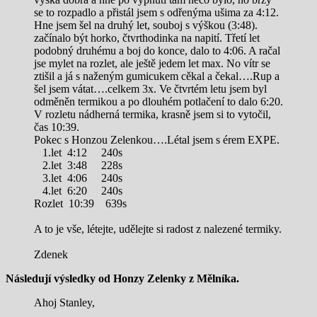
se to rozpadlo a přistál jsem s odřenýma ušima za 4:12.
Hne jsem šel na druhý let, souboj s výškou (3:48).
začínalo být horko, čtvrthodinka na napití. Třetí let
podobný druhému a boj do konce, dalo to 4:06. A račal
jse mylet na rozlet, ale ještě jedem let max. No vítr se
ztišil a já s naženým gumicukem cěkal a čekal….Rup a
šel jsem vátat….celkem 3x. Ve čtvrtém letu jsem byl
odměněn termikou a po dlouhém potlačení to dalo 6:20.
V rozletu nádherná termika, krasně jsem si to vytočil,
čas 10:39.
Pokec s Honzou Zelenkou….Létal jsem s érem EXPE.
1.let 4:12 240s
2.let 3:48 228s
3.let 4:06 240s
4.let 6:20 240s
Rozlet 10:39 639s
A to je vše, létejte, udělejte si radost z nalezené termiky.
Zdenek
Následují výsledky od Honzy Zelenky z Mělníka.
Ahoj Stanley,