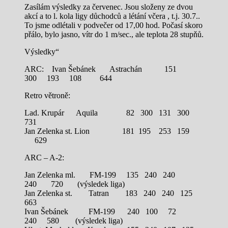
Zasílám výsledky za červenec. Jsou složeny ze dvou
akcí a to l. kola ligy důchodců a létání včera , t.j. 30.7..
To jsme odlétali v podvečer od 17,00 hod. Počasí skoro
přálo, bylo jasno, vítr do 1 m/sec., ale teplota 28 stupňů.
Výsledky“
ARC: Ivan Šebánek Astrachán 151
300 193 108 644
Retro větroně:
Lad. Krupár Aquila 82 300 131 300
731
Jan Zelenka st. Lion 181 195 253 159
629
ARC – A-2:
Jan Zelenka ml. FM-199 135 240 240
240 720 (výsledek liga)
Jan Zelenka st. Tatran 183 240 240 125
663
Ivan Šebánek FM-199 240 100 72
240 580 (výsledek liga)