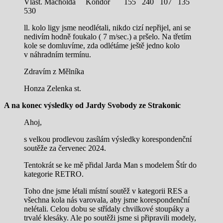
Vlast. Macholda Kondor 155 240 107 135
530
ll. kolo ligy jsme neodlétali, nikdo cizí nepřijel, ani se
nedivím hodně foukalo ( 7 m/sec.) a pršelo. Na třetím
kole se domluvíme, zda odlétáme ještě jedno kolo
v náhradním termínu.
Zdravím z Mělníka
Honza Zelenka st.
A na konec výsledky od Jardy Svobody ze Strakonic
Ahoj,
s velkou prodlevou zasílám výsledky korespondenční
soutěže za červenec 2024.
Tentokrát se ke mě přidal Jarda Man s modelem Štír do
kategorie RETRO.
Toho dne jsme létali místní soutěž v kategorii RES a
všechna kola nás varovala, aby jsme korespondenční
nelétali. Celou dobu se střídaly chvilkové stoupáky a
trvalé klesáky. Ale po soutěži jsme si připravili modely,