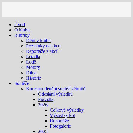
Úvod
O klubu
Rubriky
Dění v klubu
Pozvánky na akce
Reportáže z akcí
Letadla
Lodě
Motory
Dílna
Historie
Soutěže
Korespondenční soutěž větroňů
Odeslání výsledků
Pravidla
2026
Celkové výsledky
Výsledky kol
Reportáže
Fotogalerie
2025