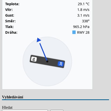
Teplota:
29.1 °C
Vítr:
1.8 m/s
Gust:
3.1 m/s
Směr:
338°
Tlak:
965.2 hPa
Dráha:
RWY 28
Vyhledávání
Hledat