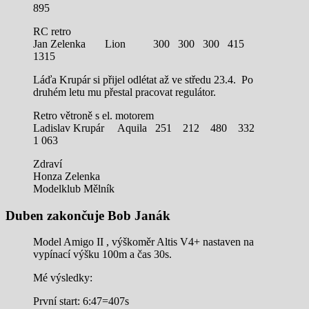
895
RC retro
Jan Zelenka Lion 300 300 300 415
1315
Láďa Krupár si přijel odlétat až ve středu 23.4. Po
druhém letu mu přestal pracovat regulátor.
Retro větroně s el. motorem
Ladislav Krupár Aquila 251 212 480 332
1 063
Zdraví
Honza Zelenka
Modelklub Mělník
Duben zakončuje Bob Janák
Model Amigo II , výškoměr Altis V4+ nastaven na
vypínací výšku 100m a čas 30s.
Mé výsledky:
První start: 6:47=407s