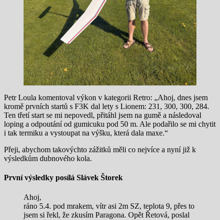
Petr Loula komentoval výkon v kategorii Retro: „Ahoj, dnes jsem
kromě prvních startů s F3K dal lety s Lionem: 231, 300, 300, 284.
Ten třetí start se mi nepovedl, přitáhl jsem na gumě a následoval
loping a odpoutání od gumicuku pod 50 m. Ale podařilo se mi chytit
i tak termiku a vystoupat na výšku, která dala maxe.“
Přeji, abychom takovýchto zážitků měli co nejvíce a nyní již k
výsledkům dubnového kola.
První výsledky posílá Slávek Štorek
Ahoj,
ráno 5.4. pod mrakem, vítr asi 2m SZ, teplota 9, přes to
jsem si řekl, že zkusím Paragona. Opět Řetová, poslal