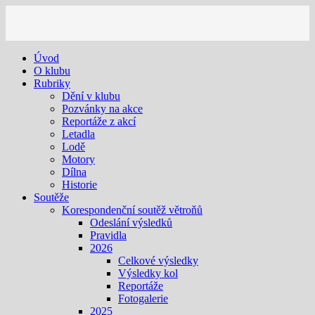
Úvod
O klubu
Rubriky
Dění v klubu
Pozvánky na akce
Reportáže z akcí
Letadla
Lodě
Motory
Dílna
Historie
Soutěže
Korespondenční soutěž větroňů
Odeslání výsledků
Pravidla
2026
Celkové výsledky
Výsledky kol
Reportáže
Fotogalerie
2025