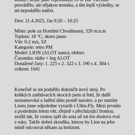
provádělo, ale nějakou termiku, a tím lepší výsledky, se
mi nepodařilo nalézt.
Den: 21.4.2025, čas 9:20 – 10:25
Místo: pole za Horními Chvatlinami, 320 m.n.m
Teplota: 18 °C, skoro jasno
Vítr: 0-2 m/s, SZ
Kategorie: retro PM
Model: LION (ALOT nano), elektro
Časomíra: rádio + log ALOT
Dosažené časy: 1. 225 s 2. 322 s 3. 190 s 4. 304 s
celkem: 1041
Konečně se mi podařilo dokončit nový stroj. Po
krátkých zalétávacích skocích jsem si řekl, že další
seznamování a ladění dám prostě naostro, a po ranním
Lionu jsme odpoledne vyrazili s Ultra-Fly. Mezi prvním
a posledním letem vítr, zřejmě s přecházející frontou,
zesílil tak, že cestou zpět do auta už mi éro doslova rval
z ruky. Takže dobrá zkouška, kterou by Lion na jeho
místě odcouval někam za horizont.