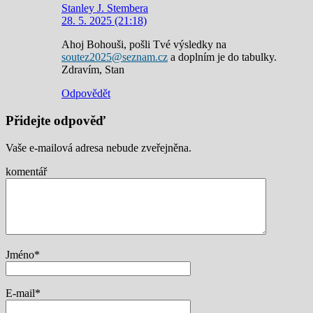
Stanley J. Stembera
28. 5. 2025 (21:18)
Ahoj Bohouši, pošli Tvé výsledky na
etuos
5202z
nzes@
zc.ma
a doplním je do tabulky.
Zdravím, Stan
Odpovědět
Přidejte odpověď
Vaše e-mailová adresa nebude zveřejněna.
komentář
Jméno
*
E-mail
*