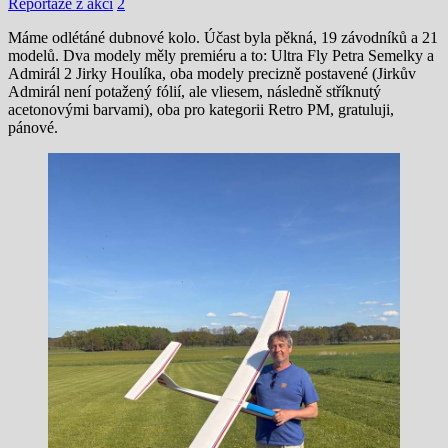
Reportáže z akcí
2
Máme odlétáné dubnové kolo. Účast byla pěkná, 19 závodníků a 21
modelů. Dva modely měly premiéru a to: Ultra Fly Petra Semelky a
Admirál 2 Jirky Houlíka, oba modely precizně postavené (Jirkův
Admirál není potažený fólií, ale vliesem, následně stříknutý
acetonovými barvami), oba pro kategorii Retro PM, gratuluji,
pánové.