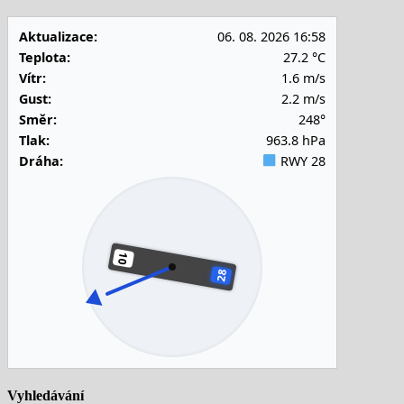
Aktualizace:
06. 08. 2026 16:58
Teplota:
27.2 °C
Vítr:
1.6 m/s
Gust:
2.2 m/s
Směr:
248°
Tlak:
963.8 hPa
Dráha:
RWY 28
Vyhledávání