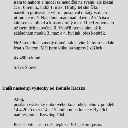
jsem to nahoru a model se neudržel na svahu, ale klesal
cca 10m/min., tudíž 1. max. Druhý let sluníčko
nasvítilo protisvah a vítr mi posouval ohřátý vzduch
přímo ke mně. Najednou mám nad hlavou 2 káňata a
tak jsem se přidal a krásný druhý max. Hned znovu a to
už jsem jich napočítal 6. Vytočil jsem s nimi až k
základnám mraků 3. max a 4. byl jak, přes kopírák.
Než jsem dojel zmrzlý domů, tak je vítr, že by se nedalo
létat s Retrem. Měl jsem kliku na suprový zážitek.
4x 480 sekund
Sláva Štorek
Další následují výsledky od Bohuše Heczka
Ahoj,
posílám výsledky dubnového kola odlétaného v pondělí
14.4.2025 mezi 14 a 15 hodinou na louce v Bystřici
nad restauraci Bowling Club.
Počasí: vítr J asi 5 m/s, teplota 19°C, skoro jasno.