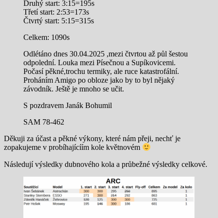
Druhý start: 3:15=195s
Třetí start: 2:53=173s
Čtvrtý start: 5:15=315s
Celkem: 1090s
Odlétáno dnes 30.04.2025 ,mezi čtvrtou až půl šestou
odpolední. Louka mezi Písečnou a Supíkovicemi.
Počasí pěkné,trochu termiky, ale ruce katastrofální.
Proháním Amigo po obloze jako by to byl nějaký
závodník. Ještě je mnoho se učit.
S pozdravem Janák Bohumil
SAM 78-462
Děkuji za účast a pěkné výkony, které nám přeji, nechť je
zopakujeme v probíhajícíím kole květnovém
Následují výsledky dubnového kola a průbežné výsledky celkové.