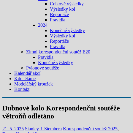
Celkové výsledky
Výsledky kol
Reportáže
Pravidla
2024
Konečné výsledky
Výsledky kol
Reportáže
Pravidla
Zimní korespondenční soutěž E20
Pravidla
Konečné výsledky
Pylonové soutěže
Kalendář akcí
Kde létáme
Modelářský kroužek
Kontakt
Dubnové kolo Korespondenční soutěže
větroňů odlétáno
21. 5. 2025
Stanley J. Stembera
Korespondenční soutež 2025
,