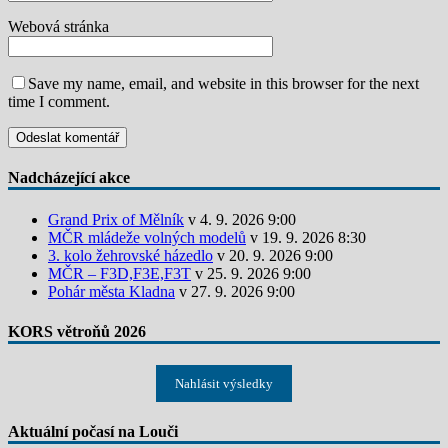
Webová stránka
Save my name, email, and website in this browser for the next
time I comment.
Nadcházející akce
Grand Prix of Mělník
v 4. 9. 2026 9:00
MČR mládeže volných modelů
v 19. 9. 2026 8:30
3. kolo žehrovské házedlo
v 20. 9. 2026 9:00
MČR – F3D,F3E,F3T
v 25. 9. 2026 9:00
Pohár města Kladna
v 27. 9. 2026 9:00
KORS větroňů 2026
Nahlásit výsledky
Aktuální počasí na Louči