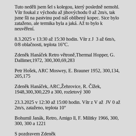
Tuto neděli jsem šel s kolegou, který posledně nemohl.
Vítr foukal z východu až jihovýchodu 0 až 2m/s, tak
jsme šli na pastvinu pod náš oblíbený kopec. Sice bylo
zataženo, ale termika byla a jaká. Až to bylo k
neuvěření.
8.3.2025 v 13:30 až 15:30 hodin. Vítr z J 3 až 6m/s,
0/8 oblačnosti, teplota 16°C.
Zdeněk Hanáček Retro větroně,Thermal Hopper, G.
Dallimer,1972, 300,300,69,283
Petr Hošek, ARC Moswey, E. Brauner 1952, 300,134,
205,175
Zdeněk Hanáček, ARC,Žehrovice, R. Čížek,
1948,300,300,229 a 300, rozletový 300
23.3.2025 v 12:30 až 15:00 hodin. Vítr z V až JV 0 až
2m/s, zataženo, teplota 10°
Bohumil Janák, Retro, Amigo ll, F. Militky 1966, 300,
300, 300 a 1221
S pozdravem Zdeněk