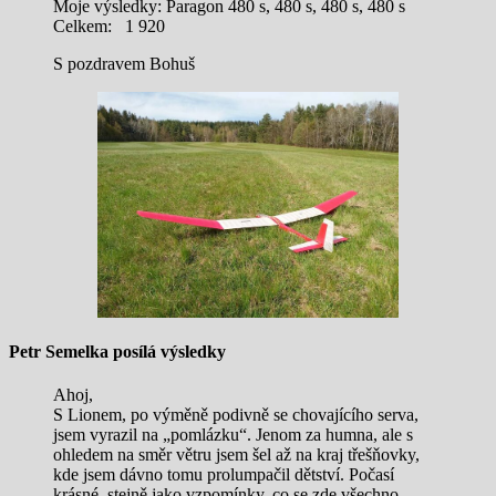
Moje výsledky: Paragon 480 s, 480 s, 480 s, 480 s
Celkem: 1 920
S pozdravem Bohuš
Petr Semelka posílá výsledky
Ahoj,
S Lionem, po výměně podivně se chovajícího serva,
jsem vyrazil na „pomlázku“. Jenom za humna, ale s
ohledem na směr větru jsem šel až na kraj třešňovky,
kde jsem dávno tomu prolumpačil dětství. Počasí
krásné, stejně jako vzpomínky, co se zde všechno