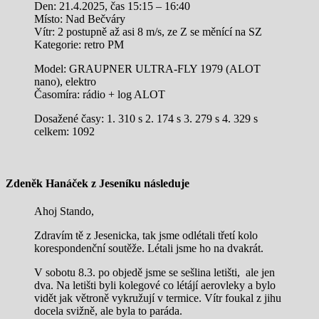
Den: 21.4.2025, čas 15:15 – 16:40
Místo: Nad Bečváry
Vítr: 2 postupně až asi 8 m/s, ze Z se měnící na SZ
Kategorie: retro PM
Model: GRAUPNER ULTRA-FLY 1979 (ALOT
nano), elektro
Časomíra: rádio + log ALOT
Dosažené časy: 1. 310 s 2. 174 s 3. 279 s 4. 329 s
celkem: 1092
Zdeněk Hanáček z Jeseníku následuje
Ahoj Stando,
Zdravím tě z Jesenicka, tak jsme odlétali třetí kolo
korespondenční soutěže. Létali jsme ho na dvakrát.
V sobotu 8.3. po objedě jsme se sešlina letišti, ale jen
dva. Na letišti byli kolegové co létájí aerovleky a bylo
vidět jak větroně vykružují v termice. Vítr foukal z jihu
docela svižně, ale byla to paráda.