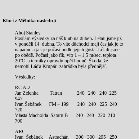
Kluci z Mělníka následují
Ahoj Stanley,
Posílám výsledky za náš klub na duben. Létali jsme již
v pondělí 14. dubna. To víte důchodci mají čas jak je to
napadne a jak je počasí podle jejich gusta. Létali jsme
po obědě. Počasí jako fík, vítr 1 – 1,5 m/sec, teplota
20°C a termiky opravdu opět hodně. Škoda, že
nemohl Láďa Krupár- zahrádka byla přednější.
Výsledky:
RC A-2
Jan Zelenka Tatran 240 240 240 225
945
Ivan Šebánek FM – 199 240 240 225 240
720
Vlasta Macholda Saturn B 240 240 220 210
700
ARC
Ivan Šebánek Astrachán 300 300 295 250