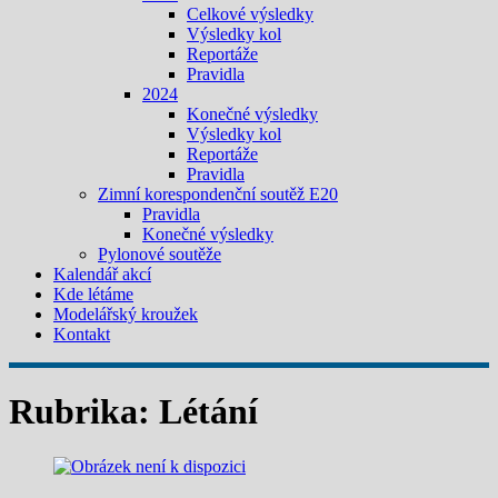
Celkové výsledky
Výsledky kol
Reportáže
Pravidla
2024
Konečné výsledky
Výsledky kol
Reportáže
Pravidla
Zimní korespondenční soutěž E20
Pravidla
Konečné výsledky
Pylonové soutěže
Kalendář akcí
Kde létáme
Modelářský kroužek
Kontakt
Rubrika:
Létání