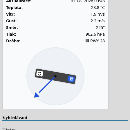
Aktualizace:
10. 08. 2026 09:43
Teplota:
28.8 °C
Vítr:
1.9 m/s
Gust:
2.2 m/s
Směr:
225°
Tlak:
962.6 hPa
Dráha:
🟦 RWY 28
Vyhledávání