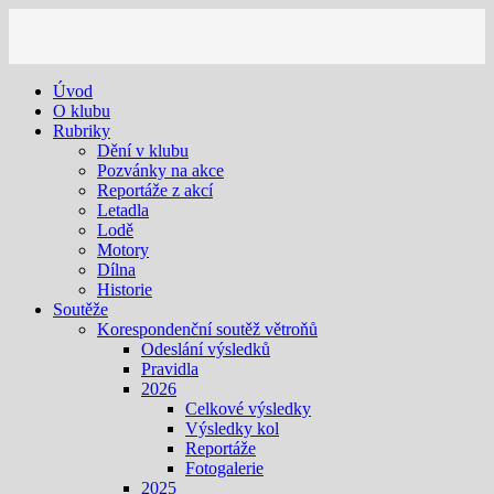
Úvod
O klubu
Rubriky
Dění v klubu
Pozvánky na akce
Reportáže z akcí
Letadla
Lodě
Motory
Dílna
Historie
Soutěže
Korespondenční soutěž větroňů
Odeslání výsledků
Pravidla
2026
Celkové výsledky
Výsledky kol
Reportáže
Fotogalerie
2025