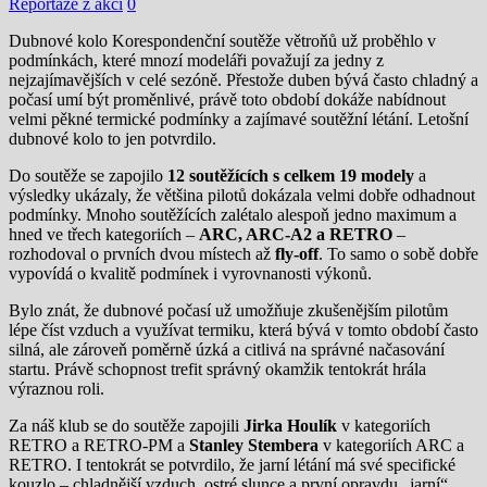
Reportáže z akcí
0
Dubnové kolo Korespondenční soutěže větroňů už proběhlo v
podmínkách, které mnozí modeláři považují za jedny z
nejzajímavějších v celé sezóně. Přestože duben bývá často chladný a
počasí umí být proměnlivé, právě toto období dokáže nabídnout
velmi pěkné termické podmínky a zajímavé soutěžní létání. Letošní
dubnové kolo to jen potvrdilo.
Do soutěže se zapojilo
12 soutěžících s celkem 19 modely
a
výsledky ukázaly, že většina pilotů dokázala velmi dobře odhadnout
podmínky. Mnoho soutěžících zalétalo alespoň jedno maximum a
hned ve třech kategoriích –
ARC, ARC-A2 a RETRO
–
rozhodoval o prvních dvou místech až
fly-off
. To samo o sobě dobře
vypovídá o kvalitě podmínek i vyrovnanosti výkonů.
Bylo znát, že dubnové počasí už umožňuje zkušenějším pilotům
lépe číst vzduch a využívat termiku, která bývá v tomto období často
silná, ale zároveň poměrně úzká a citlivá na správné načasování
startu. Právě schopnost trefit správný okamžik tentokrát hrála
výraznou roli.
Za náš klub se do soutěže zapojili
Jirka Houlík
v kategoriích
RETRO a RETRO-PM a
Stanley Stembera
v kategoriích ARC a
RETRO. I tentokrát se potvrdilo, že jarní létání má své specifické
kouzlo – chladnější vzduch, ostré slunce a první opravdu „jarní“