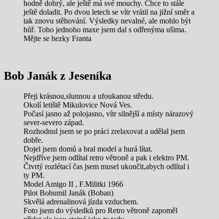
hodně dobrý, ale ještě má své mouchy. Chce to stále
ještě doladit. Po dvou letech se vítr vrátil na jižní směr a
tak znovu stěhování. Výsledky nevalné, ale mohlo být
hůř. Toho jednoho maxe jsem dal s odřenýma ušima.
Mějte se hezky Franta
Bob Janák z Jeseníka
Přeji krásnou,slunnou a ufoukanou středu.
Okolí letiště Mikulovice Nová Ves.
Počasí jasno až polojasno, vítr silnější a místy nárazový
sever-severo západ.
Rozhodnul jsem se po práci zrelaxovat a udělal jsem
dobře.
Dojel jsem domů a bral model a hurá lítat.
Nejdříve jsem odlítal retro větroně a pak i elektro PM.
Čtvrtý rozlétací čas jsem musel ukončit,abych odlítal i
ty PM.
Model Amigo II , F.Militki 1966
Pilot Bohumil Janák (Boban)
Skvělá adrenalinová jízda vzduchem.
Foto jsem do výsledků pro Retro větroně zapoměl