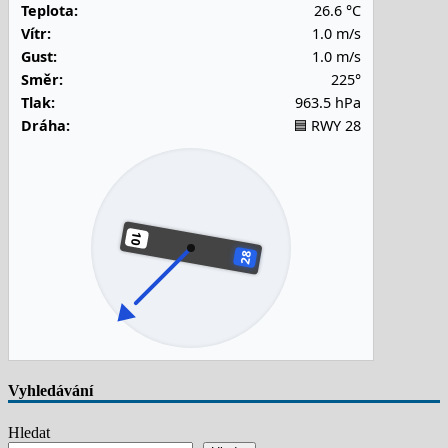
Teplota:
26.6 °C
Vítr:
1.0 m/s
Gust:
1.0 m/s
Směr:
225°
Tlak:
963.5 hPa
Dráha:
🟦 RWY 28
Vyhledávání
Hledat