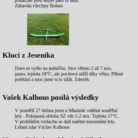
přidat,ale jsou stejné jako ty tady.
Zdravím všechny Boban
Kluci z Jeseníka
Dnes to vyšlo na jedničku. Sice větrno 2 až 7 m/s,
jasno, teplota 18°C, ale pocitová nižší díky větru. Pěkné
polétání a moc jsme si to užili. Zdeněk
Vašek Kalhous posílá výsledky
V pondělí 27 dubna jsem u Mladotic odlétal soutěžní
lety . Polojasná obloha SZ vítr 1-2 m/s. Teplota 17°C.
V prohřátém vzduchu se dali nalétat maximální lety.
Létaní zdar Václav Kalhous