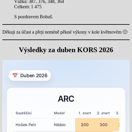
Vážka: 387, 376, 348, 364
Celkem: 1 475
S pozdravem Bohuš.
Děkuji za účast a přeji neméně pěkné výkony v kole květnovém 🙂
Výsledky za duben KORS 2026