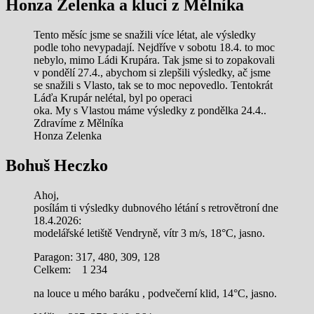
Honza Zelenka a kluci z Mělníka
Tento měsíc jsme se snažili více létat, ale výsledky
podle toho nevypadají. Nejdříve v sobotu 18.4. to moc
nebylo, mimo Ládi Krupára. Tak jsme si to zopakovali
v pondělí 27.4., abychom si zlepšili výsledky, ač jsme
se snažili s Vlasto, tak se to moc nepovedlo. Tentokrát
Láďa Krupár nelétal, byl po operaci
oka. My s Vlastou máme výsledky z pondělka 24.4..
Zdravíme z Mělníka
Honza Zelenka
Bohuš Heczko
Ahoj,
posílám ti výsledky dubnového létání s retrovětroní dne
18.4.2026:
modelářské letiště Vendryně, vítr 3 m/s, 18°C, jasno.
Paragon: 317, 480, 309, 128
Celkem: 1 234
na louce u mého baráku , podvečerní klid, 14°C, jasno.