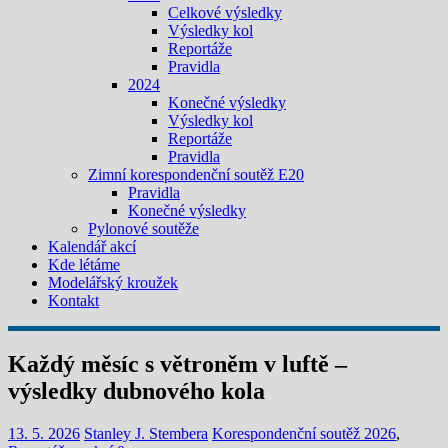
Celkové výsledky
Výsledky kol
Reportáže
Pravidla
2024
Konečné výsledky
Výsledky kol
Reportáže
Pravidla
Zimní korespondenční soutěž E20
Pravidla
Konečné výsledky
Pylonové soutěže
Kalendář akcí
Kde létáme
Modelářský kroužek
Kontakt
Každý měsíc s větroněm v luftě –
výsledky dubnového kola
13. 5. 2026
Stanley J. Stembera
Korespondenční soutěž 2026
,