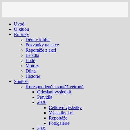
Úvod
O klubu
Rubriky
Dění v klubu
Pozvánky na akce
Reportáže z akcí
Letadla
Lodě
Motory
Dílna
Historie
Soutěže
Korespondenční soutěž větroňů
Odeslání výsledků
Pravidla
2026
Celkové výsledky
Výsledky kol
Reportáže
Fotogalerie
2025