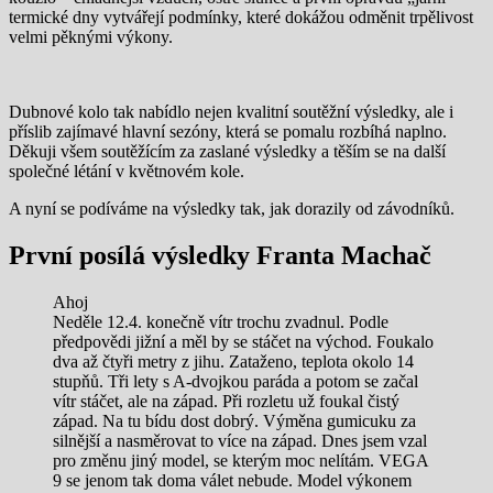
termické dny vytvářejí podmínky, které dokážou odměnit trpělivost
velmi pěknými výkony.
Dubnové kolo tak nabídlo nejen kvalitní soutěžní výsledky, ale i
příslib zajímavé hlavní sezóny, která se pomalu rozbíhá naplno.
Děkuji všem soutěžícím za zaslané výsledky a těším se na další
společné létání v květnovém kole.
A nyní se podíváme na výsledky tak, jak dorazily od závodníků.
První posílá výsledky Franta Machač
Ahoj
Neděle 12.4. konečně vítr trochu zvadnul. Podle
předpovědi jižní a měl by se stáčet na východ. Foukalo
dva až čtyři metry z jihu. Zataženo, teplota okolo 14
stupňů. Tři lety s A-dvojkou paráda a potom se začal
vítr stáčet, ale na západ. Při rozletu už foukal čistý
západ. Na tu bídu dost dobrý. Výměna gumicuku za
silnější a nasměrovat to více na západ. Dnes jsem vzal
pro změnu jiný model, se kterým moc nelítám. VEGA
9 se jenom tak doma válet nebude. Model výkonem