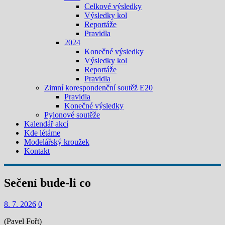
Celkové výsledky
Výsledky kol
Reportáže
Pravidla
2024
Konečné výsledky
Výsledky kol
Reportáže
Pravidla
Zimní korespondenční soutěž E20
Pravidla
Konečné výsledky
Pylonové soutěže
Kalendář akcí
Kde létáme
Modelářský kroužek
Kontakt
Sečení bude-li co
8. 7. 2026
0
(Pavel Fořt)