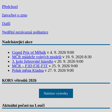
Předchozí
žatva/boj o zrno
Další
Nedělní nezávazná polítanice
Nadcházející akce
Grand Prix of Mělník
v 4. 9. 2026 9:00
MČR mládeže volných modelů
v 19. 9. 2026 8:30
3. kolo žehrovské házedlo
v 20. 9. 2026 9:00
MČR – F3D,F3E,F3T
v 25. 9. 2026 9:00
Pohár města Kladna
v 27. 9. 2026 9:00
KORS větroňů 2026
Nahlásit výsledky
Aktuální počasí na Louči