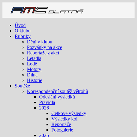
Úvod
O klubu
Rubriky
Dění v klubu
Pozvánky na akce
Reportáže z akcí
Letadla
Lodě
Motory
Dílna
Historie
Soutěže
Korespondenční soutěž větroňů
Odeslání výsledků
Pravidla
2026
Celkové výsledky
Výsledky kol
Reportáže
Fotogalerie
2025