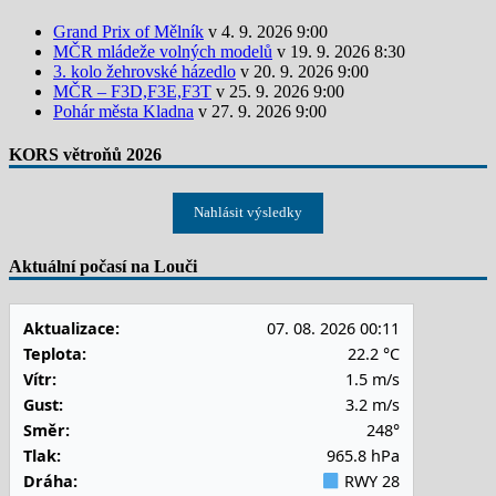
Grand Prix of Mělník
v 4. 9. 2026 9:00
MČR mládeže volných modelů
v 19. 9. 2026 8:30
3. kolo žehrovské házedlo
v 20. 9. 2026 9:00
MČR – F3D,F3E,F3T
v 25. 9. 2026 9:00
Pohár města Kladna
v 27. 9. 2026 9:00
KORS větroňů 2026
Nahlásit výsledky
Aktuální počasí na Louči
Aktualizace:
07. 08. 2026 00:11
Teplota:
22.2 °C
Vítr:
1.5 m/s
Gust:
3.2 m/s
Směr:
248°
Tlak:
965.8 hPa
Dráha:
RWY 28