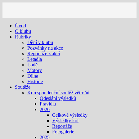
Úvod
O klubu
Rubriky
Dění v klubu
Pozvánky na akce
Reportáže z akcí
Letadla
Lodě
Motory
Dílna
Historie
Soutěže
Korespondenční soutěž větroňů
Odeslání výsledků
Pravidla
2026
Celkové výsledky
Výsledky kol
Reportáže
Fotogalerie
2025