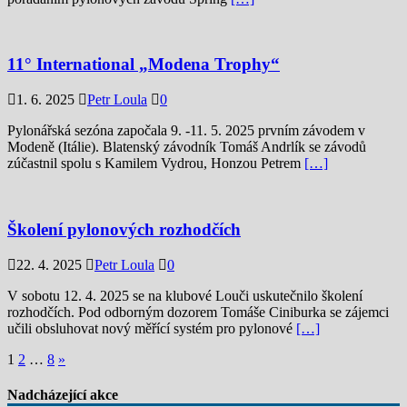
11° International „Modena Trophy“
1. 6. 2025
Petr Loula
0
Pylonářská sezóna započala 9. -11. 5. 2025 prvním závodem v
Modeně (Itálie). Blatenský závodník Tomáš Andrlík se závodů
zúčastnil spolu s Kamilem Vydrou, Honzou Petrem
[…]
Školení pylonových rozhodčích
22. 4. 2025
Petr Loula
0
V sobotu 12. 4. 2025 se na klubové Louči uskutečnilo školení
rozhodčích. Pod odborným dozorem Tomáše Ciniburka se zájemci
učili obsluhovat nový měřící systém pro pylonové
[…]
Stránkování
1
2
…
8
»
příspěvků
Nadcházející akce