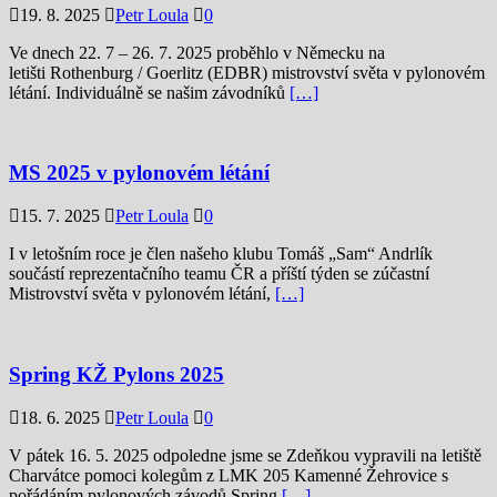
19. 8. 2025
Petr Loula
0
Ve dnech 22. 7 – 26. 7. 2025 proběhlo v Německu na
letišti Rothenburg / Goerlitz (EDBR) mistrovství světa v pylonovém
létání. Individuálně se našim závodníků
[…]
MS 2025 v pylonovém létání
15. 7. 2025
Petr Loula
0
I v letošním roce je člen našeho klubu Tomáš „Sam“ Andrlík
součástí reprezentačního teamu ČR a příští týden se zúčastní
Mistrovství světa v pylonovém létání,
[…]
Spring KŽ Pylons 2025
18. 6. 2025
Petr Loula
0
V pátek 16. 5. 2025 odpoledne jsme se Zdeňkou vypravili na letiště
Charvátce pomoci kolegům z LMK 205 Kamenné Žehrovice s
pořádáním pylonových závodů Spring
[…]