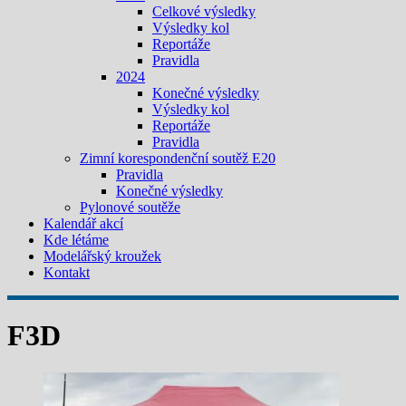
Celkové výsledky
Výsledky kol
Reportáže
Pravidla
2024
Konečné výsledky
Výsledky kol
Reportáže
Pravidla
Zimní korespondenční soutěž E20
Pravidla
Konečné výsledky
Pylonové soutěže
Kalendář akcí
Kde létáme
Modelářský kroužek
Kontakt
F3D