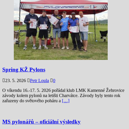
Spring KŽ Pylons
23. 5. 2026
Petr Loula
0
O víkendu 16.-17. 5. 2026 pořádal klub LMK Kamenné Žehrovice
závody kolem pylonů na letišti Charvátce. Závody byly tento rok
zařazeny do světového poháru a
[…]
MS pylonářů – oficiální výsledky