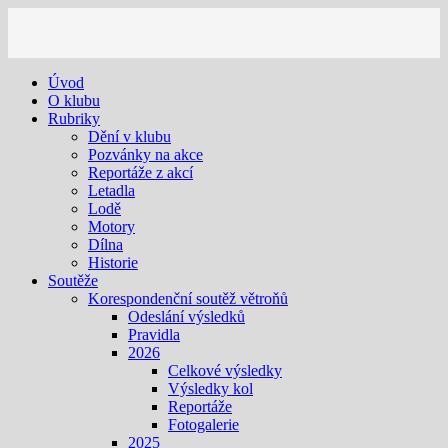
Úvod
O klubu
Rubriky
Dění v klubu
Pozvánky na akce
Reportáže z akcí
Letadla
Lodě
Motory
Dílna
Historie
Soutěže
Korespondenční soutěž větroňů
Odeslání výsledků
Pravidla
2026
Celkové výsledky
Výsledky kol
Reportáže
Fotogalerie
2025