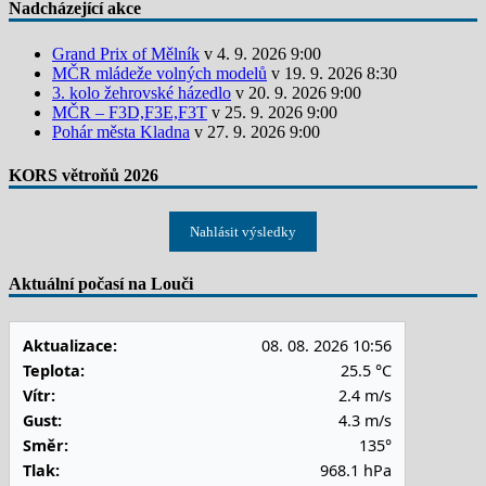
Nadcházející akce
Grand Prix of Mělník
v 4. 9. 2026 9:00
MČR mládeže volných modelů
v 19. 9. 2026 8:30
3. kolo žehrovské házedlo
v 20. 9. 2026 9:00
MČR – F3D,F3E,F3T
v 25. 9. 2026 9:00
Pohár města Kladna
v 27. 9. 2026 9:00
KORS větroňů 2026
Nahlásit výsledky
Aktuální počasí na Louči
Aktualizace:
08. 08. 2026 10:56
Teplota:
25.5 °C
Vítr:
2.4 m/s
Gust:
4.3 m/s
Směr:
135°
Tlak:
968.1 hPa