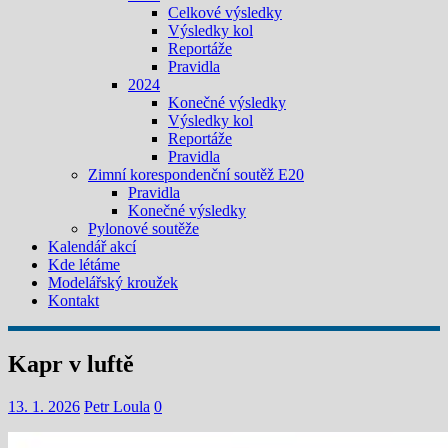
Celkové výsledky
Výsledky kol
Reportáže
Pravidla
2024
Konečné výsledky
Výsledky kol
Reportáže
Pravidla
Zimní korespondenční soutěž E20
Pravidla
Konečné výsledky
Pylonové soutěže
Kalendář akcí
Kde létáme
Modelářský kroužek
Kontakt
Kapr v luftě
13. 1. 2026
Petr Loula
0