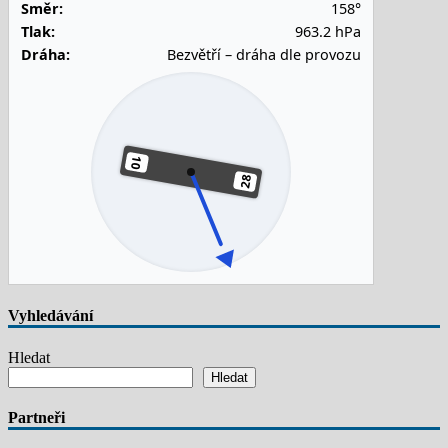
Směr:
158°
Tlak:
963.2 hPa
Dráha:
Bezvětří – dráha dle provozu
Vyhledávání
Hledat
Hledat
Partneři