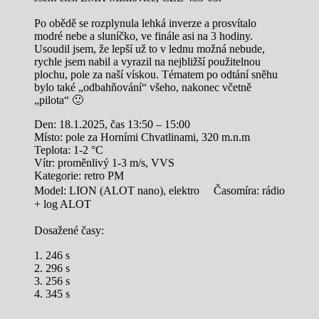
Po obědě se rozplynula lehká inverze a prosvítalo
modré nebe a sluníčko, ve finále asi na 3 hodiny.
Usoudil jsem, že lepší už to v lednu možná nebude,
rychle jsem nabil a vyrazil na nejbližší použitelnou
plochu, pole za naší vískou. Tématem po odtání sněhu
bylo také „odbahňování“ všeho, nakonec včetně
„pilota“ 🙂
Den: 18.1.2025, čas 13:50 – 15:00
Místo: pole za Horními Chvatlinami, 320 m.n.m
Teplota: 1-2 °C
Vítr: proměnlivý 1-3 m/s, VVS
Kategorie: retro PM
Model: LION (ALOT nano), elektro Časomíra: rádio
+ log ALOT
Dosažené časy:
1. 246 s
2. 296 s
3. 256 s
4. 345 s