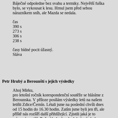
Báječné odpoledne bez svahu a termiky. Největší fuška
bylo, se vykousat k lesu. Hrnul jsem před sebou
nárazníkem sníh, ale Mazda se nedala.
čas
390 s
273 s
306 s
238 s
časy bídné pocit úžasný.
Sláva
Petr Hrubý a Berounští s jejich výsledky
Ahoj Mirku,
pro letošní ročník korespondenční soutěže se hlásíme z
Berounska. V příloze posílám výsledky letů na našem
letišti Zdice/Černín. Létali jsme na poslední chvíli dnes
od 15 hodin do 16.30 hodin. Zatím jsme byli jen tři, ale
příště nás rozšíří další přihlížející. Zjistili jaká je to