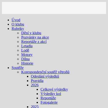
Úvod
O klubu
Rubriky
Dění v klubu
Pozvánky na akce
Reportáže z akcí
Letadla
Lodě
Motory
Dílna
Historie
Soutěže
Korespondenční soutěž větroňů
Odeslání výsledků
Pravidla
2026
Celkové výsledky
Výsledky kol
Reportáže
Fotogalerie
2025