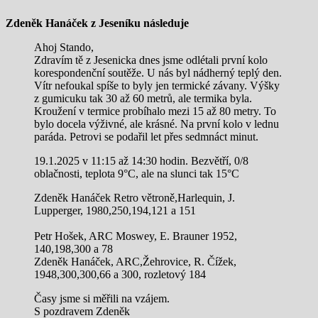
Zdeněk Hanáček z Jeseníku následuje
Ahoj Stando,
Zdravím tě z Jesenicka dnes jsme odlétali první kolo
korespondenční soutěže. U nás byl nádherný teplý den.
Vítr nefoukal spíše to byly jen termické závany. Výšky
z gumicuku tak 30 až 60 metrů, ale termika byla.
Kroužení v termice probíhalo mezi 15 až 80 metry. To
bylo docela výživné, ale krásné. Na první kolo v lednu
paráda. Petrovi se podařil let přes sedmnáct minut.
19.1.2025 v 11:15 až 14:30 hodin. Bezvětří, 0/8
oblačnosti, teplota 9°C, ale na slunci tak 15°C
Zdeněk Hanáček Retro větroně,Harlequin, J.
Lupperger, 1980,250,194,121 a 151
Petr Hošek, ARC Moswey, E. Brauner 1952,
140,198,300 a 78
Zdeněk Hanáček, ARC,Žehrovice, R. Čížek,
1948,300,300,66 a 300, rozletový 184
Časy jsme si měřili na vzájem.
S pozdravem Zdeněk