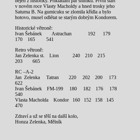
nejen z historiky. Přikládám pár snímků. První start
v novém roce Vlasty Macholdy a hned trosky jeho
Saturna B. Na gumicuku se zlomila křídla a bylo
hotovo, musel odlétat se starým dobrým Kondorem.
Historické větroně:
Ivan Šebánek Astrachan 192 179
170 165 541
Retro větroně:
Jan Zelenka st. Lion 240 210 215
203 665
RC –A-2
Jan Zelenka Tatran 220 202 200 173
622
Ivan Šebánek FM-199 180 182 176 178
540
Vlasta Macholda Kondor 160 152 158 145
470
Zdraví a už se těší na další kolo,
Honza Zelenka, Mělník