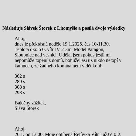
Následuje Slávek Štorek z Litomyšle a posílá dvoje výsledky
Ahoj,
dnes je překrásná neděle 19.1.2025, čas 10-11,30.
Teplota okolo 0, vítr JV 2-3m. Model Paragon,
Sloupnice nad vesnicí. Udělal jsem pokus jestli mi
nepomůže topení z domů, bohužel asi už nikdo netopí v
kamnech, ze žádného komína není vidět kouř.
362 s
289 s
308 s
293 s
Báječný zážitek,
Sláva Štorek
Ahoj,
26.1. od 13,00. Moje oblíbená Řetůvka Vítr J ažJV 0-2.