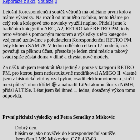
Reportáže z akcí
,
Soutěže
0
Letošní Korespondenční soutěž větroňů má odlétáno první kolo a
máme výsledky. Na rozdíl od minulého ročníku, tento létáme po
celý rok a kolegové této novinky využili naplno. Přidali jsme k
tradičním kategoriím ARC, A2, RETRO také RETRO PM, tedy
retro větroně s pomocným motorem a výsledky z této kategorie
vzájemně uznáváme s pořadatelem Korespondenční RETRO PM,
tedy klubem SAM 78. V lednu odlétalo celkem 17 modelů, což
považuji za pěknou účast, přestože je leden zimí měsíc a takový
svádí spíše zůstat doma v dílně a chystat nové modely.
Za náš klub jsem tentokrát létal jediný a pouze v kategorii RETRO
PM, pro kterou jsem nedestruktivně modifikoval AMIGO II, vlastně
jsem z historické vitriny vzal pylon, osadil elektromotorem a „strčil
mezi půlky“ obou křídel 😀 a nahradil LiPol akumulátor za NiMH,
přidal ALTISe. Létat jsem šel ihned 1. ledna, dosažený výkon tomu
odpovídá.
První přichází výsledky od Petra Semelky z Miskovic
Dobrý den,
hlásím se jako nováček do korespondenční soutěže.
Jsem člen LMK Miskovice, CZE 433-03.