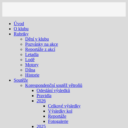
Úvod
O klubu
Rubriky
Dění v klubu
Pozvánky na akce
Reportáže z akcí
Letadla
Lodě
Motory
Dílna
Historie
Soutěže
Korespondenční soutěž větroňů
Odeslání výsledků
Pravidla
2026
Celkové výsledky
Výsledky kol
Reportáže
Fotogalerie
2025