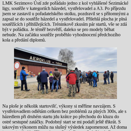
LMK Sezimovo Ústí zde pořádalo jedno z kol vyhlášené Sezimácké
ligy, soutěže v kategoriích házedel, vystřelovadel a A3. Po příjezdu
jsem se zastavil u pořadatelského stolku, pozdravil se s přítomnými a
zapsal se do soutěže házedel a vystřelovadel. Přilehlá plocha je plná
soutěžících i přihlížejících. Tréninkově zkusím pár startů, vše se zdá
být v pořádku. Je téměř bezvětří, daleko se pro modely běhat
nebude. Na začátku soutěže proběhlo vyhodnocení předchozího
kola a předání diplomů.
Na ploše je několik startovišť, výkony si měříme navzájem. S
vystřelovadlem odlétám celkem bez problémů za plných 300s, ale s
házedlem při druhém startu jdu krátce po přechodu do kluzu do
ostré sestupné zatáčky. Podobný start se mi podaří ještě třikrát. S
takovým výkonem můžu na slušný výsledek zapomenout. Až doma