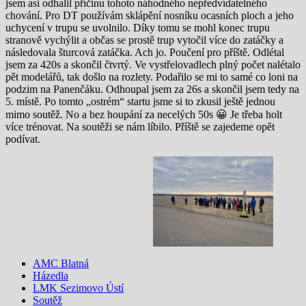
jsem asi odhalil příčinu tohoto náhodného nepředvídatelného
chování. Pro DT používám sklápění nosníku ocasních ploch a jeho
uchycení v trupu se uvolnilo. Díky tomu se mohl konec trupu
stranově vychýlit a občas se prostě trup vytočil více do zatáčky a
následovala šturcová zatáčka. Ach jo. Poučení pro příště. Odlétal
jsem za 420s a skončil čtvrtý. Ve vystřelovadlech plný počet nalétalo
pět modelářů, tak došlo na rozlety. Podařilo se mi to samé co loni na
podzim na Panenčáku. Odhoupal jsem za 26s a skončil jsem tedy na
5. místě. Po tomto „ostrém“ startu jsme si to zkusil ještě jednou
mimo soutěž. No a bez houpání za necelých 50s 😀 Je třeba holt
více trénovat. Na soutěži se nám líbilo. Příště se zajedeme opět
podívat.
AMC Blatná
Házedla
LMK Sezimovo Ústí
Soutěž