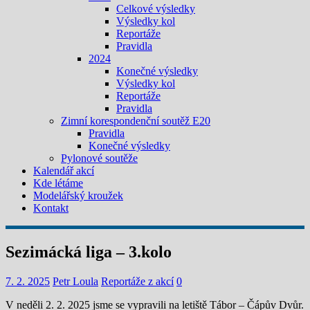
Celkové výsledky
Výsledky kol
Reportáže
Pravidla
2024
Konečné výsledky
Výsledky kol
Reportáže
Pravidla
Zimní korespondenční soutěž E20
Pravidla
Konečné výsledky
Pylonové soutěže
Kalendář akcí
Kde létáme
Modelářský kroužek
Kontakt
Sezimácká liga – 3.kolo
7. 2. 2025
Petr Loula
Reportáže z akcí
0
V neděli 2. 2. 2025 jsme se vypravili na letiště Tábor – Čápův Dvůr.