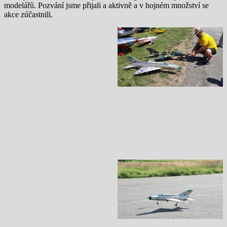
modelářů. Pozvání jsme přijali a aktivně a v hojném množství se
akce zúčastnili.