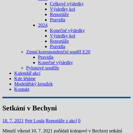
Celkové výsledky
Výsledky kol
Reportáže
Pravidla
2024
Konečné výsledky
Výsledky kol
Reportáže
Pravidla
Zimní korespondenční soutěž E20
Pravidla
Konečné výsledky
Pylonové soutěže
Kalendář akcí
Kde létáme
Modelářský kroužek
Kontakt
Setkání v Bechyni
18. 7. 2021
Petr Loula
Reportáže z akcí
0
Minulý víkend 10. 7. 2021 pořádali kolegové v Bechyni setkání