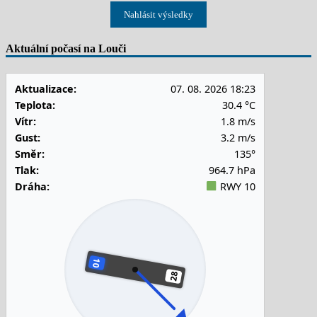
Nahlásit výsledky
Aktuální počasí na Louči
Aktualizace:
07. 08. 2026 18:23
Teplota:
30.4 °C
Vítr:
1.8 m/s
Gust:
3.2 m/s
Směr:
135°
Tlak:
964.7 hPa
Dráha:
RWY 10