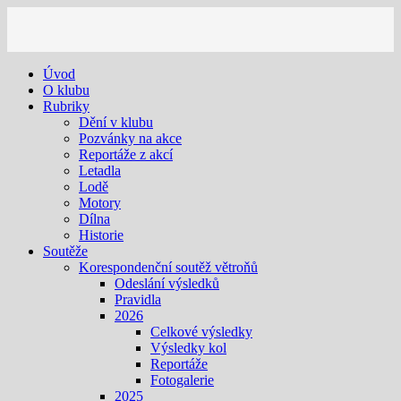
Úvod
O klubu
Rubriky
Dění v klubu
Pozvánky na akce
Reportáže z akcí
Letadla
Lodě
Motory
Dílna
Historie
Soutěže
Korespondenční soutěž větroňů
Odeslání výsledků
Pravidla
2026
Celkové výsledky
Výsledky kol
Reportáže
Fotogalerie
2025