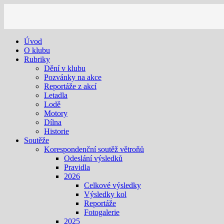
Úvod
O klubu
Rubriky
Dění v klubu
Pozvánky na akce
Reportáže z akcí
Letadla
Lodě
Motory
Dílna
Historie
Soutěže
Korespondenční soutěž větroňů
Odeslání výsledků
Pravidla
2026
Celkové výsledky
Výsledky kol
Reportáže
Fotogalerie
2025