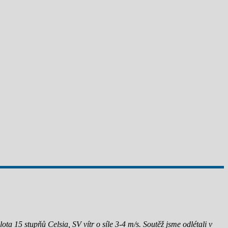
ota 15 stupňů Celsia, SV vítr o síle 3-4 m/s. Soutěž jsme odlétali v