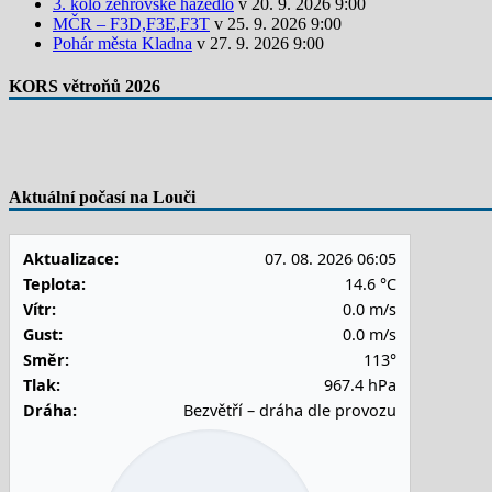
3. kolo žehrovské házedlo
v 20. 9. 2026 9:00
MČR – F3D,F3E,F3T
v 25. 9. 2026 9:00
Pohár města Kladna
v 27. 9. 2026 9:00
KORS větroňů 2026
Aktuální počasí na Louči
Aktualizace:
07. 08. 2026 06:05
Teplota:
14.6 °C
Vítr:
0.0 m/s
Gust:
0.0 m/s
Směr:
113°
Tlak:
967.4 hPa
Dráha:
Bezvětří – dráha dle provozu