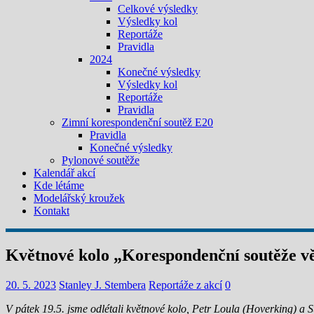
Celkové výsledky
Výsledky kol
Reportáže
Pravidla
2024
Konečné výsledky
Výsledky kol
Reportáže
Pravidla
Zimní korespondenční soutěž E20
Pravidla
Konečné výsledky
Pylonové soutěže
Kalendář akcí
Kde létáme
Modelářský kroužek
Kontakt
Květnové kolo „Korespondenční soutěže v
20. 5. 2023
Stanley J. Stembera
Reportáže z akcí
0
V pátek 19.5. jsme odlétali květnové kolo, Petr Loula (Hoverking) a Sta