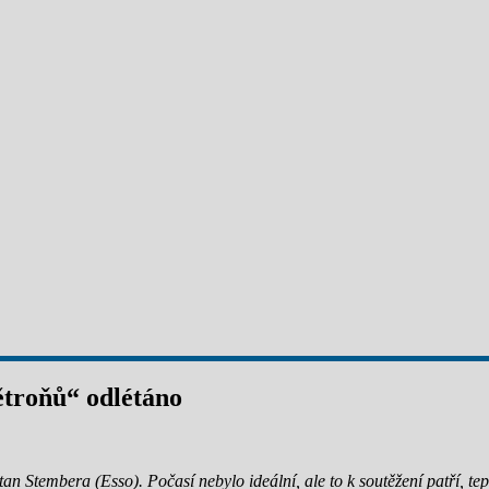
ětroňů“ odlétáno
n Stembera (Esso). Počasí nebylo ideální, ale to k soutěžení patří, tepl